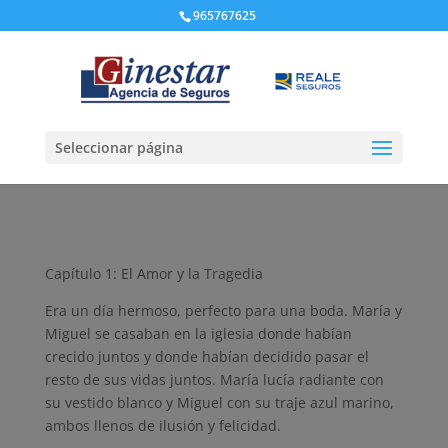
965767625
Seleccionar página
Capítulo 1: El Amor y la Tragedia
Era un día hermoso, perfecto para una boda. María y
Miguel se casaban en la iglesia donde habían
crecido juntos y donde habían decidido pasar el
resto de sus vidas juntos. María lucía radiante con
su vestido blanco y Miguel con su traje azul marino,
ambos llenos de ilusión y felicidad.