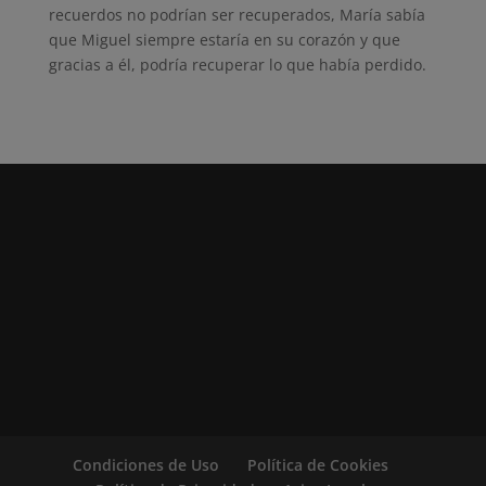
recuerdos no podrían ser recuperados, María sabía
que Miguel siempre estaría en su corazón y que
gracias a él, podría recuperar lo que había perdido.
Condiciones de Uso
Política de Cookies