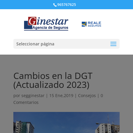
965767625
Seleccionar página
Cambios en la DGT
(Actualizado 2023)
por
segginestar
|
15 Ene,2019
|
Consejos
|
0
Comentarios