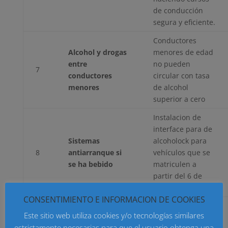
de conducción
segura y eficiente.
Conductores
Alcohol y drogas
menores de edad
entre
no pueden
7
conductores
circular con tasa
menores
de alcohol
superior a cero
Instalacion de
interface para de
Sistemas
alcoholock para
8
antiarranque si
vehículos que se
se ha bebido
matriculen a
partir del 6 de
Julio de 2022
CONSENTIMIENTO E INFORMACION DE COOKIES
Elimina la
Este sitio web utiliza cookies y/o tecnologías similares
posibilidad de
estrictamente necesarias para que el usuario obtenga una