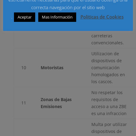
rebasar los 20
correcta navegación por el sitio web
km/h los limites
9
Adelantamientos
7máximos al
.
Politicas de Cookies
Aceptar
Mas Información
adelantar
vehículos en
carreteras
convencionales.
Utilizacion de
dispositivos de
10
Motoristas
comunicación
homologados en
los cascos.
No respetar los
Zonas de Bajas
requisitos de
11
Emisiones
acceso a una ZBE
es una infraccion
Multa por utilizar
dispositivos de