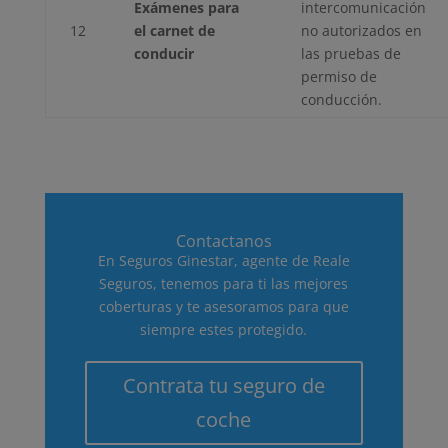
Exámenes para
intercomunicación
12
el carnet de
no autorizados en
conducir
las pruebas de
permiso de
conducción.
Contactanos
En Seguros Ginestar, agente de Reale
Seguros, tenemos para ti las mejores
coberturas y te asesoramos para que
siempre estes protegido.
Contrata tu seguro de
coche