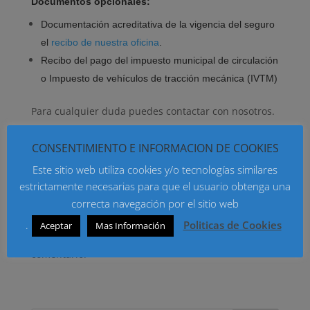
Documentos opcionales:
Documentación acreditativa de la vigencia del seguro
el
recibo de nuestra oficina
.
Recibo del pago del impuesto municipal de circulación
o Impuesto de vehículos de tracción mecánica (IVTM)
Para cualquier duda puedes contactar con nosotros.
CONSENTIMIENTO E INFORMACION DE COOKIES
Este sitio web utiliza cookies y/o tecnologías similares
estrictamente necesarias para que el usuario obtenga una
correcta navegación por el sitio web
Enviar comentario
.
Politicas de Cookies
Aceptar
Mas Información
Lo siento, debes estar
conectado
para publicar un
comentario.