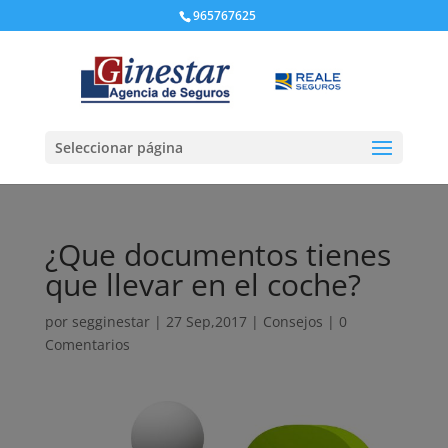
965767625
Seleccionar página
¿Que documentos tienes
que llevar en el coche?
por
segginestar
|
27 Sep,2017
|
Consejos
|
0
Comentarios