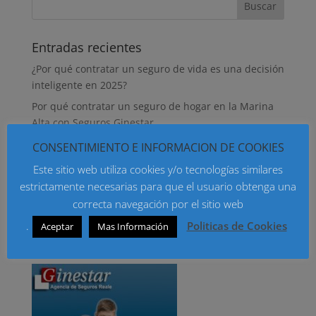
Entradas recientes
¿Por qué contratar un seguro de vida es una decisión
inteligente en 2025?
Por qué contratar un seguro de hogar en la Marina
Alta con Seguros Ginestar
¿Cuesta lo mismo un seguro de vida para un hombre
CONSENTIMIENTO E INFORMACION DE COOKIES
que para una mujer?
Este sitio web utiliza cookies y/o tecnologías similares
¿Qué seguro debe contratar tu casera para que
estrictamente necesarias para que el usuario obtenga una
incluya tus bienes?
correcta navegación por el sitio web
Qué seguro de hogar contratar para que estén
.
Politicas de Cookies
Aceptar
Mas Información
asegurados mis aparatos electrónicos