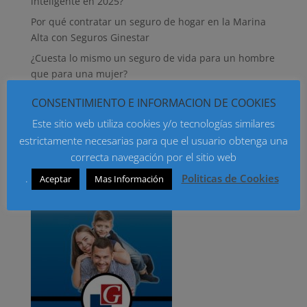
inteligente en 2025?
Por qué contratar un seguro de hogar en la Marina
Alta con Seguros Ginestar
¿Cuesta lo mismo un seguro de vida para un hombre
que para una mujer?
¿Qué seguro debe contratar tu casera para que
CONSENTIMIENTO E INFORMACION DE COOKIES
incluya tus bienes?
Este sitio web utiliza cookies y/o tecnologías similares
Qué seguro de hogar contratar para que estén
estrictamente necesarias para que el usuario obtenga una
asegurados mis aparatos electrónicos
correcta navegación por el sitio web
.
Politicas de Cookies
Aceptar
Mas Información