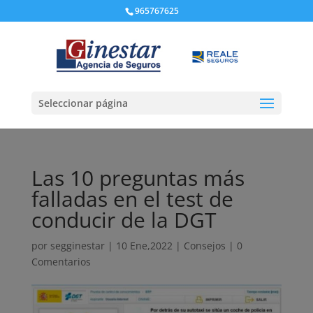
965767625
Seleccionar página
Las 10 preguntas más
falladas en el test de
conducir de la DGT
por
segginestar
|
10 Ene,2022
|
Consejos
|
0
Comentarios