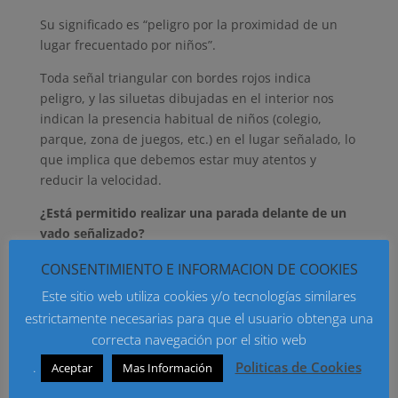
Su significado es “peligro por la proximidad de un
lugar frecuentado por niños”.
Toda señal triangular con bordes rojos indica
peligro, y las siluetas dibujadas en el interior nos
indican la presencia habitual de niños (colegio,
parque, zona de juegos, etc.) en el lugar señalado, lo
que implica que debemos estar muy atentos y
reducir la velocidad.
¿Está permitido realizar una parada delante de un
vado señalizado?
La respuesta correcta es “Sí”.
CONSENTIMIENTO E INFORMACION DE COOKIES
Para comprender esta pregunta, hay que tener en
Este sitio web utiliza cookies y/o tecnologías similares
cuenta la diferencia entre parar y estacionar, una
estrictamente necesarias para que el usuario obtenga una
duda habitual entre los que preparan el examen de
correcta navegación por el sitio web
conducir.
.
Politicas de Cookies
Aceptar
Mas Información
La parada consiste en parar o inmovilizar de forma