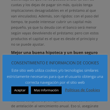
cuotas y los dejas de pagar sin más, quizás tenga
implicaciones desagradables en el préstamo al que
van vinculados). Además, son rígidos: con el paso del
tiempo, te puede interesar cubrir un capital más
pequeño, ya que tu deuda con el banco será menor
según vayas devolviendo el préstamo; pero con estos
productos el capital es el que es desde el principio y
no se puede ajustar.
Mejor una buena hipoteca y un buen seguro
Si vas a contratar una
hipoteca
y un
seguro de vida
CONSENTIMIENTO E INFORMACION DE COOKIES
para cubrir la deuda si falleces o quedas
incapacitado (es muy posible que te lo exijan para
Este sitio web utiliza cookies y/o tecnologías similares
prestarte el dinero), elige lo mejor en ambos casos.
estrictamente necesarias para que el usuario obtenga una
correcta navegación por el sitio web
Si ya tienes una hipoteca y vinculado a ella un
seguro de vida anual renovable, revisa sus
.
Politicas de Cookies
Aceptar
Mas Información
condiciones y recuerda que si no son interesantes,
no estás obligado a prorrogarlo si avisas con un mes
de antelación al vencimiento anual. Eso sí, asegúrate