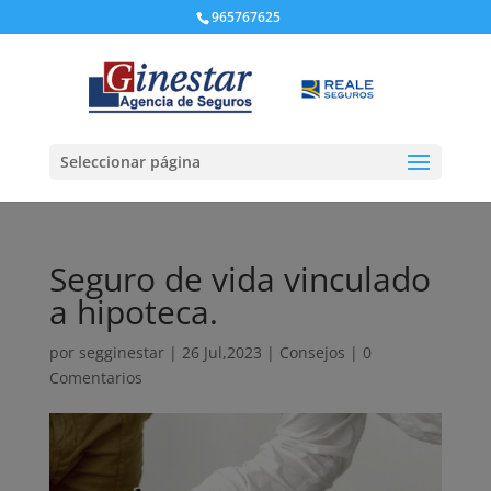
965767625
Seleccionar página
Seguro de vida vinculado
a hipoteca.
por
segginestar
|
26 Jul,2023
|
Consejos
|
0
Comentarios