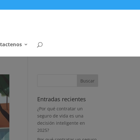
tactenos
Entradas recientes
¿Por qué contratar un
seguro de vida es una
decisión inteligente en
2025?
Por qué contratar un seguro