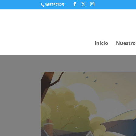
965767625
Inicio
Nuestro